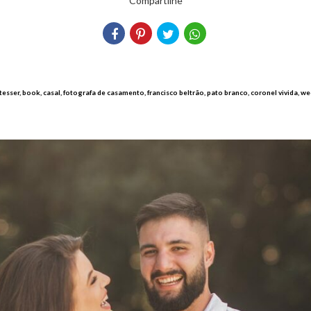
Compartilhe
 tesser, book, casal, fotografa de casamento, francisco beltrão, pato branco, coronel vivida, 