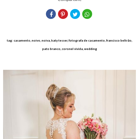
tag: casamento, noivo, noiva, katy tesser, fotografa de casamento, francisco beltrão,
pato branco, coronel vivida, wedding