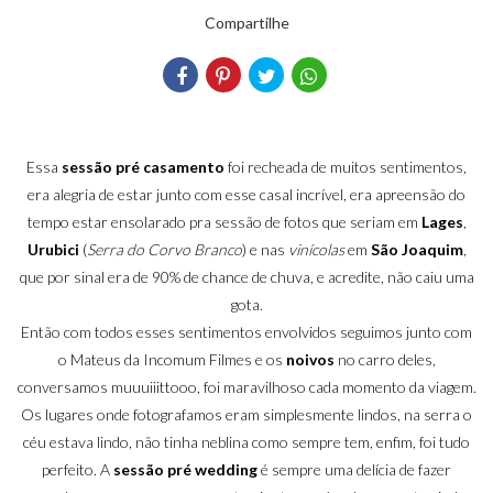
Compartilhe
Essa
sessão pré casamento
foi recheada de muitos sentimentos,
era alegria de estar junto com esse casal incrível, era apreensão do
tempo estar ensolarado pra sessão de fotos que seriam em
Lages
,
Urubici
(
Serra do Corvo Branco
) e nas
vinícolas
em
São Joaquim
,
que por sinal era de 90% de chance de chuva, e acredite, não caiu uma
gota.
Então com todos esses sentimentos envolvidos seguimos junto com
o Mateus da Incomum Filmes e os
noivos
no carro deles,
conversamos muuuiiittooo, foi maravilhoso cada momento da viagem.
Os lugares onde fotografamos eram simplesmente lindos, na serra o
céu estava lindo, não tinha neblina como sempre tem, enfim, foi tudo
perfeito. A
sessão pré wedding
é sempre uma delícia de fazer