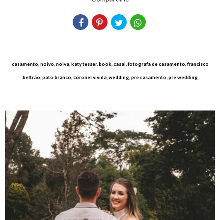
casamento, noivo, noiva, katy tesser, book, casal, fotografa de casamento, francisco
beltrão, pato branco, coronel vivida, wedding, pre casamento, pre wedding