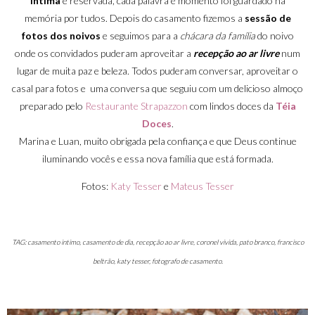
intima
e reservada, cada palavra e momento foi guardado na
memória por tudos. Depois do casamento fizemos a
sessão de
fotos dos noivos
e seguimos para a
chácara da família
do noivo
onde os convidados puderam aproveitar a
recepção ao ar livre
num
lugar de muita paz e beleza. Todos puderam conversar, aproveitar o
casal para fotos e uma conversa que seguiu com um delicioso almoço
preparado pelo
Restaurante Strapazzon
com lindos doces da
Téia
Doces
.
Marina e Luan, muito obrigada pela confiança e que Deus continue
iluminando vocês e essa nova família que está formada.
Fotos:
Katy Tesser
e
Mateus Tesser
TAG: casamento intimo, casamento de dia, recepção ao ar livre, coronel vivida, pato branco, francisco
beltrão, katy tesser, fotografo de casamento.