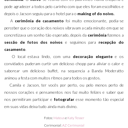
pode agradecer a todos pelo carinho com que eles foram escolhidos e
depois o Jacson seguiu para o hotel para o
making of do noivo.
A
cerimônia de casamento
foi muito emocionante, podia-se
perceber que o coração dos noivos vibravam a cada minuto em que se
concretizava um sonho tão esperado, depois da
cerimônia
fizemos a
sessão de fotos dos noivos
e seguimos para
recepção do
casamento
.
O local estava lindo, com uma
decoração elegante
e os
convidados puderam curtir um delicioso chopp para aliviar o calor e
saborear um delicioso buffet, na sequencia a Banda Moderatto
animou a festa com muitos ritmos para todos os gostos.
Camila e Jacson, ter vocês por perto, ou pelo menos perto de
nossos corações e pensamentos nos faz muito felizes e saber que
nos permitiram participar e
fotografar
esse momento tão especial
em suas vidas deixa tudo ainda mais divino.
Fotos:
Mateus
e
Katy Tesser
Cerimonial:
AZ Cerimonial