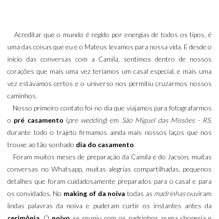
Acreditar que o mundo é regido por energias de todos os tipos, é
uma das coisas que eu e o Mateus levamos para nossa vida. E desde o
início das conversas com a Camila, sentimos dentro de nossos
corações que mais uma vez teríamos um casal especial, e mais uma
vez estávamos certos e o universo nos permitiu cruzarmos nossos
caminhos.
Nosso primeiro contato foi no dia que viajamos para fotografarmos
o
pré casamento
(
pre wedding
) em
São Miguel das Missões - RS
,
durante todo o trajeto firmamos ainda mais nossos laços que nos
trouxe ao tão sonhado
dia do casamento
.
Foram muitos meses de preparação da Camila e do Jacson, muitas
conversas no Whatsapp, muitas alegrias compartilhadas, pequenos
detalhes que foram cuidadosamente preparados para o casal e para
os convidados. No
making of da noiva
todas as
madrinhas
ouviram
lindas palavras da noiva e puderam curtir os instantes antes da
cerimônia
. O
noivo
se reuniu com os padrinhos numa choperia e