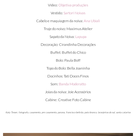
Vídeo:
Objetiva produções
Vestido:
Sartori Noivas
Cabelo e maquiagem da noiva:
Ana Ubiali
Traje do noivo: Maximus Atelier
Sapato da Noiva:
Lapupa
Decoração: Cirandinha Decorações
Buffet: Buffet do Chico
Bolo: Paula Boff
Topo do Bolo: Bella Joaninha
Docinhos: Tati Doces Finos
Som:
Banda Moderatto
Joias da noiva: Joie Acessórios
Cabine: Creative Foto Cabine
Katy Tesser, fotografo, casamento, pre casamento, parana, francisco beltrão, pato branco, laranjeiras do sul, santa catarina