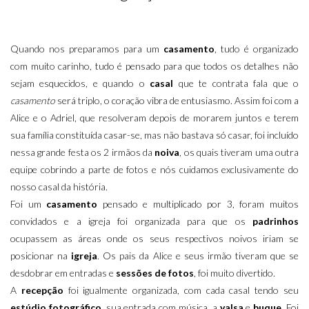
Quando nos preparamos para um
casamento
, tudo é organizado
com muito carinho, tudo é pensado para que todos os detalhes não
sejam esquecidos, e quando o
casal
que te contrata fala que o
casamento
será triplo, o coração vibra de entusiasmo. Assim foi com a
Alice e o Adriel, que resolveram depois de morarem juntos e terem
sua família constituída casar-se, mas não bastava só casar, foi incluído
nessa grande festa os 2 irmãos da
noiva
, os quais tiveram uma outra
equipe cobrindo a parte de fotos e nós cuidamos exclusivamente do
nosso casal da história.
Foi um
casamento
pensado e multiplicado por 3, foram muitos
convidados e a igreja foi organizada para que os
padrinhos
ocupassem as áreas onde os seus respectivos noivos iriam se
posicionar na
igreja
. Os pais da Alice e seus irmão tiveram que se
desdobrar em entradas e
sessões de fotos
, foi muito divertido.
A
recepção
foi igualmente organizada, com cada casal tendo seu
estúdio fotográfico
, sua entrada com música, a
valsa
e
buque
. Foi