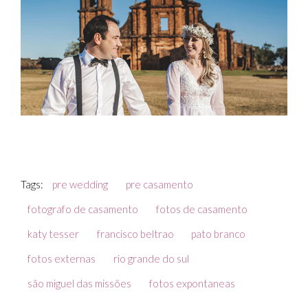
Tags:
pre wedding
pre casamento
fotografo de casamento
fotos de casamento
katy tesser
francisco beltrao
pato branco
fotos externas
rio grande do sul
são miguel das missões
fotos expontaneas